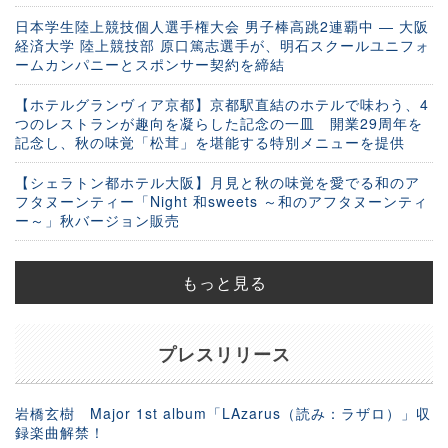
日本学生陸上競技個人選手権大会 男子棒高跳2連覇中 ― 大阪
経済大学 陸上競技部 原口篤志選手が、明石スクールユニフォ
ームカンパニーとスポンサー契約を締結
【ホテルグランヴィア京都】京都駅直結のホテルで味わう、4
つのレストランが趣向を凝らした記念の一皿 開業29周年を
記念し、秋の味覚「松茸」を堪能する特別メニューを提供
【シェラトン都ホテル大阪】月見と秋の味覚を愛でる和のア
フタヌーンティー「Night 和sweets ～和のアフタヌーンティ
ー～」秋バージョン販売
もっと見る
プレスリリース
岩橋玄樹 Major 1st album「LAzarus（読み：ラザロ）」収
録楽曲解禁！