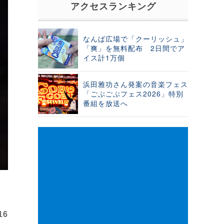
アクセスランキング
なんば広場で「クーリッシュ」
「爽」を無料配布 2日間でア
イス計1万個
浜田雅功さん発案の音楽フェス
「ごぶごぶフェス2026」特別
番組を放送へ
16