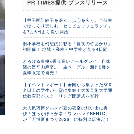
PR TIMES提供 プレスリリース
【甲子園】餃子を深く、点心を広く。半個室
でゆっくり楽しむ「セミビュッフェランチ」
を7月6日より提供開始
旧小学校を幻想的に彩る「夏夜の竹あかり」
初開催！ 地域・高校・中学校と創る4日間
とろける白桃×香り高いアールグレイ、自家
製の旨辛肉麻婆。「生ベーグル」新作2種を
夏季限定で発売！
【イベントレポート】全国から集まった300
名以上の学生が一堂に集結！大阪芸術大学通
信教育部がスクーリング開講式を挙行
大人気万博グルメが夏の夜空の想い出に再
び！ほっかほっか亭「ワンハンドBENTO」
が「万博夏まつり2026」に特別出店決定！