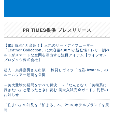
PR TIMES提供 プレスリリース
【累計販売1万台超！】人気のリードディフューザー
「Leather Collection」に大容量430mlが新登場！レザー調ベ
ルトがスマートな空間を演出する注目アイテム【ライフオン
プロダクツ株式会社】
超人・糸井嘉男さん出演 一棟貸しヴィラ「淡凪-Awana-」の
ルームツアー動画を公開
～美大受験の疑問をすべて解決！～『なんとなく「美術系に
行きたい」と思ったときに読む 美大入試完全ガイド』刊行の
お知らせ
「住まい」の知見を「泊まる」へ。2つのホテルブランドを展
開