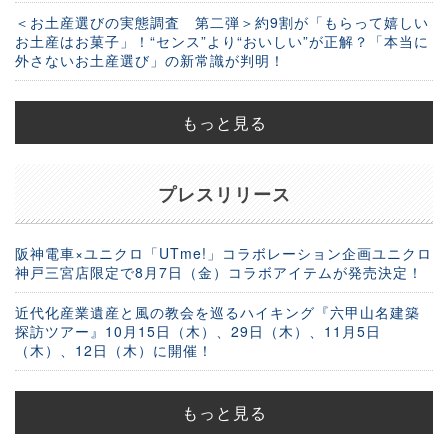
＜お土産選びの実態調査 第二弾＞約9割が「もらって嬉しい
お土産はお菓子」！“センス”より“おいしい”が正解？「本当に
外さないお土産選び」の新常識が判明！
もっと見る
プレスリリース
阪神電車×ユニクロ「UTme!」コラボレーション企画ユニクロ
神戸三宮店限定で8月7日（金）コラボアイテムが発売決定！
近代化産業遺産と風の教会を巡るハイキング『六甲山名建築
探訪ツアー』10月15日（木）、29日（木）、11月5日
（木）、12日（木）に開催！
もっと見る