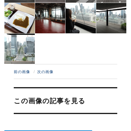
前の画像
次の画像
投
稿
この画像の記事を見る
ナ
ビ
ゲ
ー
シ
ョ
ン