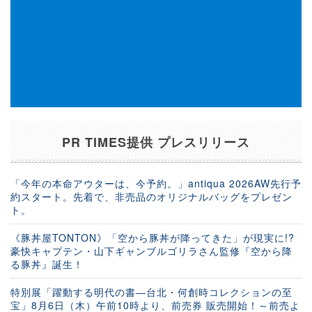
PR TIMES提供 プレスリリース
「今年の本命アウターは、今予約。」antiqua 2026AW先行予
約スタート。先着で、非売品のオリジナルバッグをプレゼン
ト。
《豚丼屋TONTON》「空から豚丼が降ってきた」が現実に!?
豪快キャプテン・山下ギャンブルゴリラさん監修『空から降
る豚丼』誕生！
特別展「躍動する明代の書―台北・何創時コレクションの至
宝」8月6日（木）午前10時より、前売券 販売開始！～前売よ