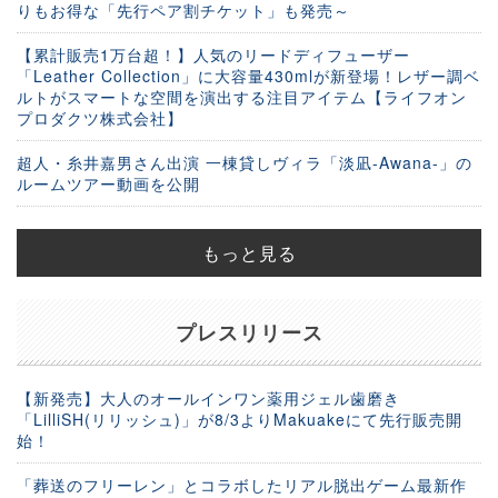
りもお得な「先行ペア割チケット」も発売～
【累計販売1万台超！】人気のリードディフューザー
「Leather Collection」に大容量430mlが新登場！レザー調ベ
ルトがスマートな空間を演出する注目アイテム【ライフオン
プロダクツ株式会社】
超人・糸井嘉男さん出演 一棟貸しヴィラ「淡凪-Awana-」の
ルームツアー動画を公開
もっと見る
プレスリリース
【新発売】大人のオールインワン薬用ジェル歯磨き
「LilliSH(リリッシュ)」が8/3よりMakuakeにて先行販売開
始！
「葬送のフリーレン」とコラボしたリアル脱出ゲーム最新作