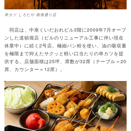
串カツ しろたや 南海通り店
同店は、中座くいだおれビル3階に2009年7月オープ
ンした道頓堀店（ビルのリニューアル工事に伴い現在
休業中）に続く2号店。極細パン粉を使い、油の吸収量
を極限まで抑えたサクッと軽い口当たりの串カツを提
供する。店舗面積は25坪、席数が32席（テーブル＝20
席、カウンター＝12席）。