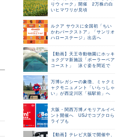
りウィーク」開催 2万株の白
いヒマワリが見頃
ルクア サウスに全国初「ちい
かわパークストア」「サンリオ
ハローステージ」出店へ
【動画】天王寺動物園にホッキ
ョクグマ新施設「ポーラーベア
コースト」 泳ぐ姿を間近で
万博レガシーの象徴、ミャクミ
ャクモニュメント「いらっしゃ
い」が西淀川区「福駅前」へ
大阪・関西万博メモリアルイベ
ント開催へ USJでコブクロら
ライブも
【動画】テレビ大阪で開催中、