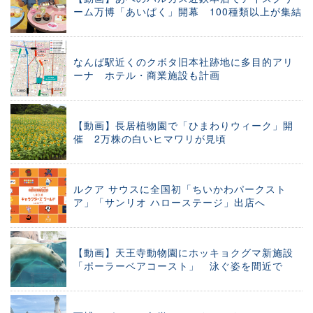
ーム万博「あいぱく」開幕 100種類以上が集結
なんば駅近くのクボタ旧本社跡地に多目的アリ
ーナ ホテル・商業施設も計画
【動画】長居植物園で「ひまわりウィーク」開
催 2万株の白いヒマワリが見頃
ルクア サウスに全国初「ちいかわパークスト
ア」「サンリオ ハローステージ」出店へ
【動画】天王寺動物園にホッキョクグマ新施設
「ポーラーベアコースト」 泳ぐ姿を間近で