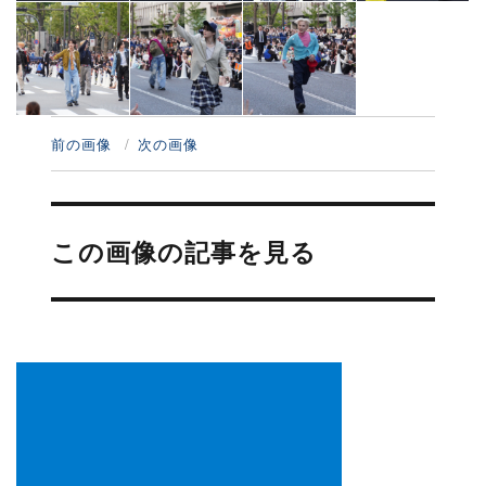
前の画像
次の画像
投
稿
この画像の記事を見る
ナ
ビ
ゲ
ー
シ
ョ
ン