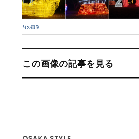
前の画像
投
稿
この画像の記事を見る
ナ
ビ
ゲ
ー
シ
ョ
ン
OSAKA STYLE