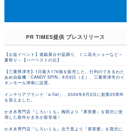
PR TIMES提供 プレスリリース
【お盆イベント】遊戯屋台や盆踊り、ミニ花火ショーなど～
夏祭り～【ハーベストの丘】
【三重県津市】1日最大176個を販売した、行列のできるわた
あめ自販機「CANDY SPIN」8月8日（土）、三重県津市のイ
オンモール津南に設置。
インテリアブランド「a.flat」、2026年8月2日に創業25周年
を迎えました。
かき氷専門店『しろいくも』梅田より『果実蜜』を贅沢に使
用した新作かき氷が新登場！
かき氷専門店『しろいくも』北千里より『果実蜜』を贅沢に