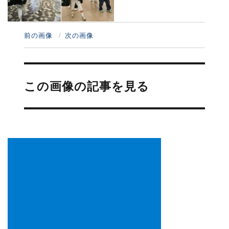
前の画像
次の画像
投
稿
この画像の記事を見る
ナ
ビ
ゲ
ー
シ
ョ
ン