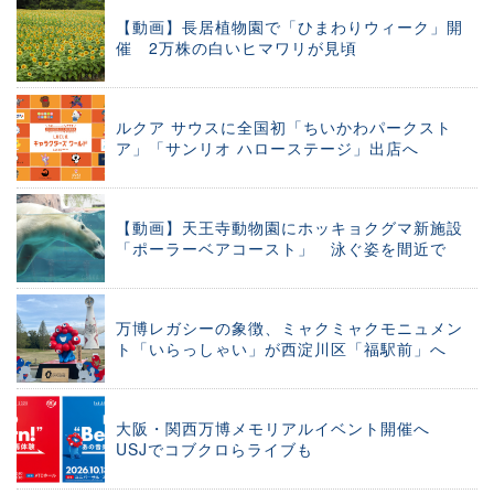
【動画】長居植物園で「ひまわりウィーク」開
催 2万株の白いヒマワリが見頃
ルクア サウスに全国初「ちいかわパークスト
ア」「サンリオ ハローステージ」出店へ
【動画】天王寺動物園にホッキョクグマ新施設
「ポーラーベアコースト」 泳ぐ姿を間近で
万博レガシーの象徴、ミャクミャクモニュメン
ト「いらっしゃい」が西淀川区「福駅前」へ
大阪・関西万博メモリアルイベント開催へ
USJでコブクロらライブも