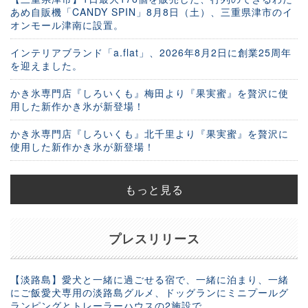
あめ自販機「CANDY SPIN」8月8日（土）、三重県津市のイ
オンモール津南に設置。
インテリアブランド「a.flat」、2026年8月2日に創業25周年
を迎えました。
かき氷専門店『しろいくも』梅田より『果実蜜』を贅沢に使
用した新作かき氷が新登場！
かき氷専門店『しろいくも』北千里より『果実蜜』を贅沢に
使用した新作かき氷が新登場！
もっと見る
プレスリリース
【淡路島】愛犬と一緒に過ごせる宿で、一緒に泊まり、一緒
にご飯愛犬専用の淡路島グルメ、ドッグランにミニプールグ
ランピングとトレーラーハウスの2施設で