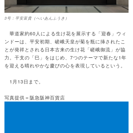
3号：平安富貴（へいあんふうき）
華道家約60人による生け花を展示する「迎春」ウィ
ンドーは、平安初期、嵯峨天皇が菊を瓶に挿されたこ
とが発祥とされる日本古来の生け花「嵯峨御流」が協
力。干支の「巳」をはじめ、7つのテーマで新たな1年
を迎える晴れやかな慶びの心を表現しているという。
1月13日まで。
写真提供＝阪急阪神百貨店