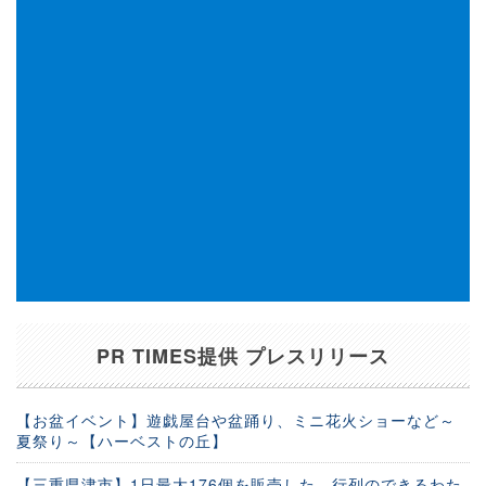
PR TIMES提供 プレスリリース
【お盆イベント】遊戯屋台や盆踊り、ミニ花火ショーなど～
夏祭り～【ハーベストの丘】
【三重県津市】1日最大176個を販売した、行列のできるわた