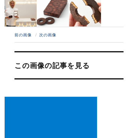
前の画像
次の画像
投
稿
この画像の記事を見る
ナ
ビ
ゲ
ー
シ
ョ
ン