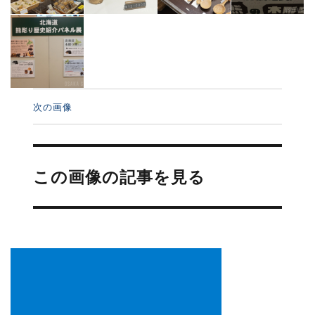
次の画像
投
稿
この画像の記事を見る
ナ
ビ
ゲ
ー
シ
ョ
ン