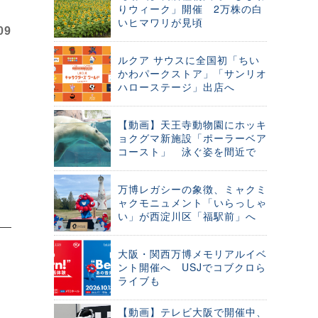
りウィーク」開催 2万株の白
いヒマワリが見頃
09
ルクア サウスに全国初「ちい
かわパークストア」「サンリオ
ハローステージ」出店へ
【動画】天王寺動物園にホッキ
ョクグマ新施設「ポーラーベア
コースト」 泳ぐ姿を間近で
万博レガシーの象徴、ミャクミ
ャクモニュメント「いらっしゃ
い」が西淀川区「福駅前」へ
大阪・関西万博メモリアルイベ
ント開催へ USJでコブクロら
ライブも
【動画】テレビ大阪で開催中、