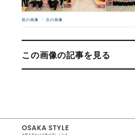
前の画像
次の画像
投
稿
この画像の記事を見る
ナ
ビ
ゲ
ー
シ
ョ
ン
OSAKA STYLE
大阪を知れば大阪が楽しくなる