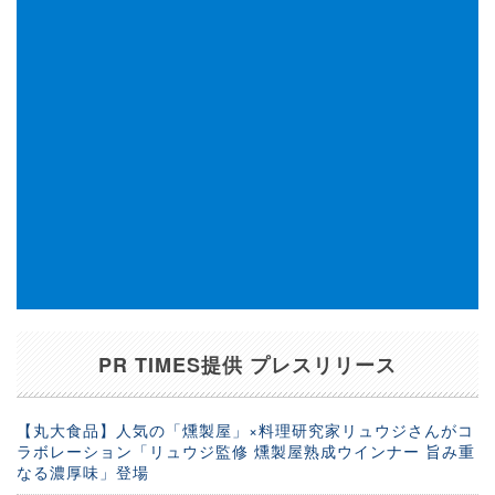
PR TIMES提供 プレスリリース
【丸大食品】人気の「燻製屋」×料理研究家リュウジさんがコ
ラボレーション「リュウジ監修 燻製屋熟成ウインナー 旨み重
なる濃厚味」登場