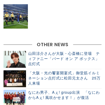
OTHER NEWS
山田涼介さんが大阪・心斎橋に登場 テ
ィファニー「バード オン ア ボックス」
点灯式
「大阪・光の饗宴開宴式」御堂筋イルミ
ネーション点灯式に松田元太さん 25万
人来場
なにわ男子、Aぇ! group出演 「なにわ
からAぇ! 風吹かせます！」が復活