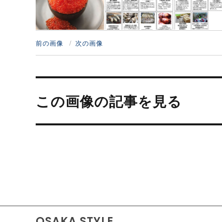
前の画像
次の画像
投
稿
この画像の記事を見る
ナ
ビ
ゲ
ー
シ
ョ
ン
OSAKA STYLE