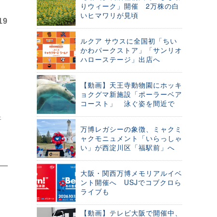
りウィーク」開催 2万株の白
いヒマワリが見頃
19
ルクア サウスに全国初「ちい
かわパークストア」「サンリオ
ハローステージ」出店へ
【動画】天王寺動物園にホッキ
ョクグマ新施設「ポーラーベア
コースト」 泳ぐ姿を間近で
ェ
万博レガシーの象徴、ミャクミ
ャクモニュメント「いらっしゃ
い」が西淀川区「福駅前」へ
大阪・関西万博メモリアルイベ
ント開催へ USJでコブクロら
ライブも
【動画】テレビ大阪で開催中、