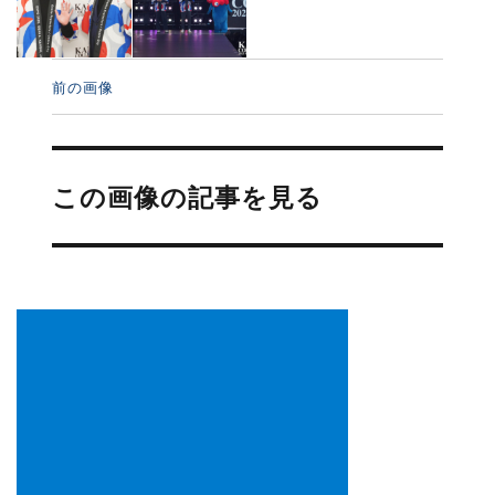
前の画像
投
稿
この画像の記事を見る
ナ
ビ
ゲ
ー
シ
ョ
ン