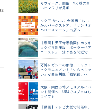
りウィーク」開催 2万株の白
いヒマワリが見頃
22
ルクア サウスに全国初「ちい
かわパークストア」「サンリオ
ハローステージ」出店へ
【動画】天王寺動物園にホッキ
ョクグマ新施設「ポーラーベア
コースト」 泳ぐ姿を間近で
万博レガシーの象徴、ミャクミ
ャクモニュメント「いらっしゃ
い」が西淀川区「福駅前」へ
大阪・関西万博メモリアルイベ
ント開催へ USJでコブクロら
ライブも
【動画】テレビ大阪で開催中、