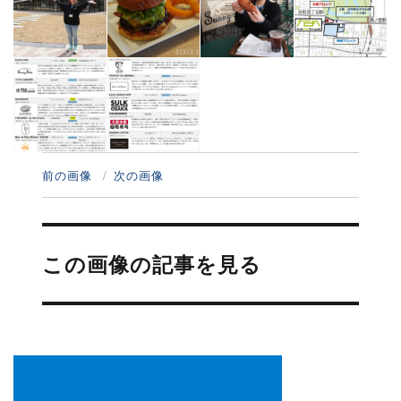
前の画像
次の画像
投
稿
この画像の記事を見る
ナ
ビ
ゲ
ー
シ
ョ
ン