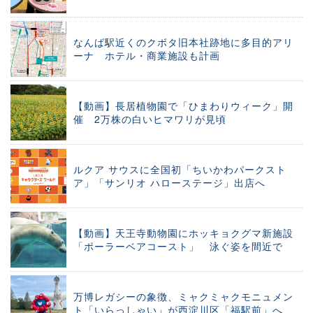
なんば駅近くのクボタ旧本社跡地に多目的アリ
ーナ ホテル・商業施設も計画
【動画】長居植物園で「ひまわりウィーク」開
催 2万株の白いヒマワリが見頃
ルクア サウスに全国初「ちいかわパークスト
ア」「サンリオ ハローステージ」出店へ
【動画】天王寺動物園にホッキョクグマ新施設
「ポーラーベアコースト」 泳ぐ姿を間近で
万博レガシーの象徴、ミャクミャクモニュメン
ト「いらっしゃい」が西淀川区「福駅前」へ