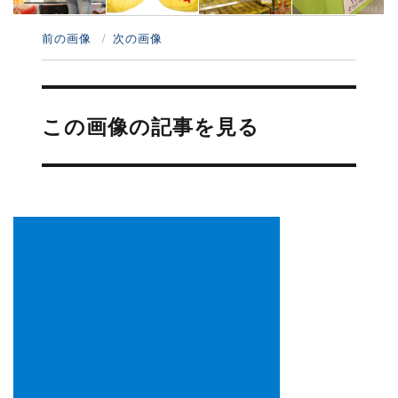
前の画像
次の画像
投
稿
この画像の記事を見る
ナ
ビ
ゲ
ー
シ
ョ
ン