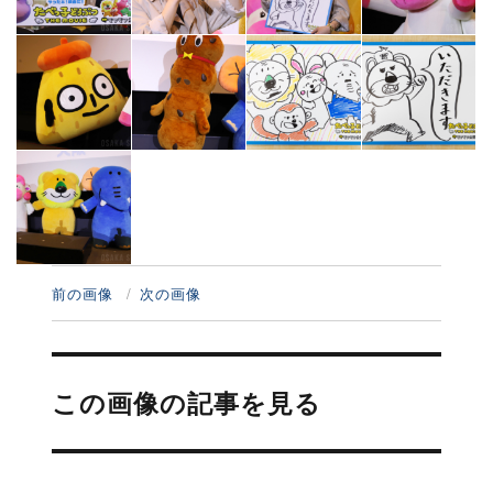
前の画像
次の画像
投
稿
この画像の記事を見る
ナ
ビ
ゲ
ー
シ
ョ