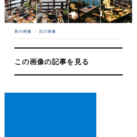
前の画像
次の画像
投
稿
この画像の記事を見る
ナ
ビ
ゲ
ー
シ
ョ
ン