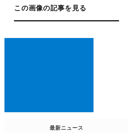
稿
この画像の記事を見る
ナ
ビ
ゲ
ー
シ
ョ
ン
最新ニュース