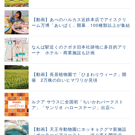
【動画】あべのハルカス近鉄本店でアイスクリ
ーム万博「あいぱく」開幕 100種類以上が集結
なんば駅近くのクボタ旧本社跡地に多目的アリ
ーナ ホテル・商業施設も計画
【動画】長居植物園で「ひまわりウィーク」開
催 2万株の白いヒマワリが見頃
ルクア サウスに全国初「ちいかわパークスト
ア」「サンリオ ハローステージ」出店へ
【動画】天王寺動物園にホッキョクグマ新施設
「ポーラーベアコースト」 泳ぐ姿を間近で