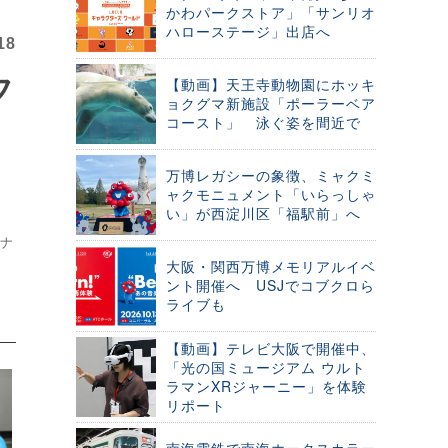
かわパークストア」「サンリオ
ハローステージ」出店へ
18
フ
【動画】天王寺動物園にホッキ
ョクグマ新施設「ポーラーベア
コースト」 泳ぐ姿を間近で
万博レガシーの象徴、ミャクミ
ャクモニュメント「いらっしゃ
い」が西淀川区「福駅前」へ
～ナ
大阪・関西万博メモリアルイベ
ント開催へ USJでコブクロら
ライブも
【動画】テレビ大阪で開催中、
「光の国ミュージアム ウルト
ラマンXRジャーニー」を体験
リポート