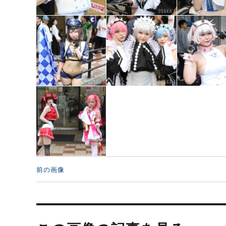
前の画像
投
稿
ナ