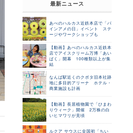
最新ニュース
あべのハルカス近鉄本店で「パ
インアメの日」イベント ステ
ージやワークショップも
【動画】あべのハルカス近鉄本
店でアイスクリーム万博「あい
ぱく」開幕 100種類以上が集
結
なんば駅近くのクボタ旧本社跡
地に多目的アリーナ ホテル・
商業施設も計画
【動画】長居植物園で「ひまわ
りウィーク」開催 2万株の白
いヒマワリが見頃
ルクア サウスに全国初「ちい