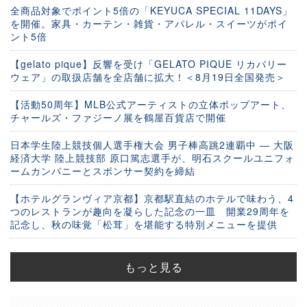
全商品対象でポイント5倍の「KEYUCA SPECIAL 11DAYS」
を開催。家具・カーテン・雑貨・アパレル・スイーツがポイ
ント5倍
【gelato pique】反響を受け「GELATO PIQUE リカバリー
ウェア」の取扱店舗を全店舗に拡大！＜8月19日全国発売＞
【活動50周年】MLB公式アーティストの立体ポップアート、
チャールズ・ファジーノ展を鶴屋百貨店で開催
日本学生陸上競技個人選手権大会 男子棒高跳2連覇中 ― 大阪
経済大学 陸上競技部 原口篤志選手が、明石スクールユニフォ
ームカンパニーとスポンサー契約を締結
【ホテルグランヴィア京都】京都駅直結のホテルで味わう、4
つのレストランが趣向を凝らした記念の一皿 開業29周年を
記念し、秋の味覚「松茸」を堪能する特別メニューを提供
もっと見る