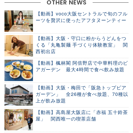
OTHER NEWS
【動画】voco大阪セントラルで旬のフル
ーツを贅沢に使ったアフタヌーンティー
【動画】大阪・守口に粉からうどんをつ
くる「丸亀製麺 手づくり体験教室」 関
西初出店
【動画】楓林閣 阿倍野店で中華料理のビ
アガーデン 最大4時間で食べ飲み放題
【動画】大阪・梅田で「阪急トップビア
ガーデン」 全26種が食べ放題、70種以
上が飲み放題
【動画】高島屋大阪店に「赤福 五十鈴茶
屋」 関西唯一の喫茶店舗