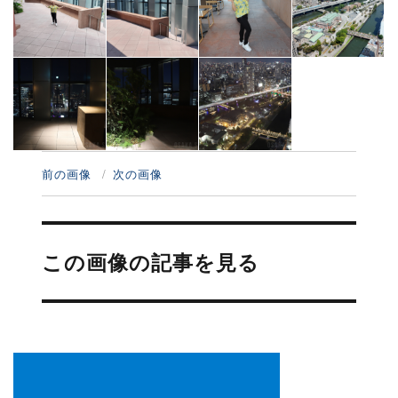
前の画像
次の画像
投
稿
この画像の記事を見る
ナ
ビ
ゲ
ー
シ
ョ
ン