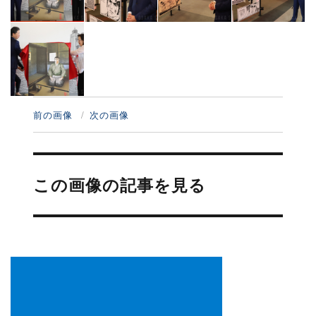
前の画像
次の画像
投
稿
この画像の記事を見る
ナ
ビ
ゲ
ー
シ
ョ
ン