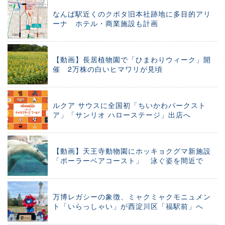
なんば駅近くのクボタ旧本社跡地に多目的アリ
ーナ ホテル・商業施設も計画
【動画】長居植物園で「ひまわりウィーク」開
催 2万株の白いヒマワリが見頃
ルクア サウスに全国初「ちいかわパークスト
ア」「サンリオ ハローステージ」出店へ
【動画】天王寺動物園にホッキョクグマ新施設
「ポーラーベアコースト」 泳ぐ姿を間近で
万博レガシーの象徴、ミャクミャクモニュメン
ト「いらっしゃい」が西淀川区「福駅前」へ