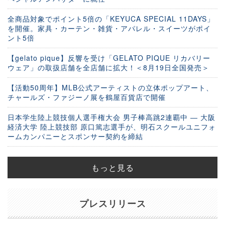
全商品対象でポイント5倍の「KEYUCA SPECIAL 11DAYS」
を開催。家具・カーテン・雑貨・アパレル・スイーツがポイ
ント5倍
【gelato pique】反響を受け「GELATO PIQUE リカバリー
ウェア」の取扱店舗を全店舗に拡大！＜8月19日全国発売＞
【活動50周年】MLB公式アーティストの立体ポップアート、
チャールズ・ファジーノ展を鶴屋百貨店で開催
日本学生陸上競技個人選手権大会 男子棒高跳2連覇中 ― 大阪
経済大学 陸上競技部 原口篤志選手が、明石スクールユニフォ
ームカンパニーとスポンサー契約を締結
もっと見る
プレスリリース