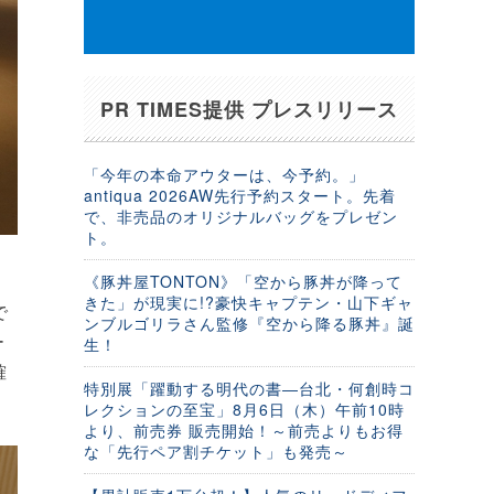
PR TIMES提供 プレスリリース
「今年の本命アウターは、今予約。」
antiqua 2026AW先行予約スタート。先着
で、非売品のオリジナルバッグをプレゼン
ト。
《豚丼屋TONTON》「空から豚丼が降って
きた」が現実に!?豪快キャプテン・山下ギャ
で
ンブルゴリラさん監修『空から降る豚丼』誕
ー
生！
確
特別展「躍動する明代の書―台北・何創時コ
レクションの至宝」8月6日（木）午前10時
より、前売券 販売開始！～前売よりもお得
な「先行ペア割チケット」も発売～