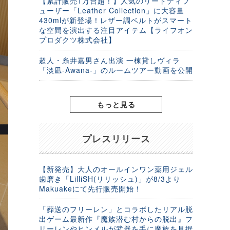
【累計販売1万台超！】人気のリードディフ
ューザー「Leather Collection」に大容量
430mlが新登場！レザー調ベルトがスマート
な空間を演出する注目アイテム【ライフオン
プロダクツ株式会社】
超人・糸井嘉男さん出演 一棟貸しヴィラ
「淡凪-Awana-」のルームツアー動画を公開
もっと見る
プレスリリース
【新発売】大人のオールインワン薬用ジェル
歯磨き「LilliSH(リリッシュ)」が8/3より
Makuakeにて先行販売開始！
「葬送のフリーレン」とコラボしたリアル脱
出ゲーム最新作『魔族潜む村からの脱出』フ
リーレンやヒンメルが武器を手に魔族を見据