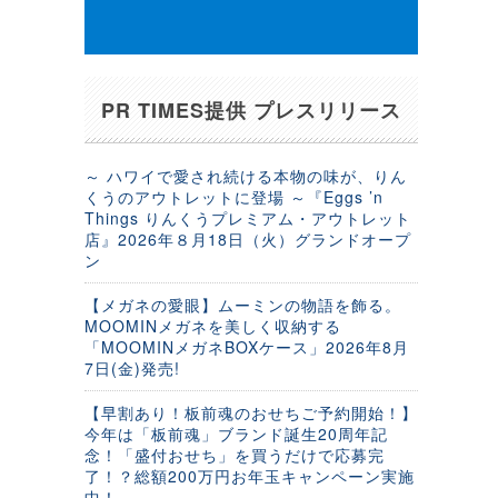
PR TIMES提供 プレスリリース
～ ハワイで愛され続ける本物の味が、りん
くうのアウトレットに登場 ～『Eggs ’n
Things りんくうプレミアム・アウトレット
店』2026年８月18日（火）グランドオープ
ン
【メガネの愛眼】ムーミンの物語を飾る。
MOOMINメガネを美しく収納する
「MOOMINメガネBOXケース」2026年8月
7日(金)発売!
【早割あり！板前魂のおせちご予約開始！】
今年は「板前魂」ブランド誕生20周年記
念！「盛付おせち」を買うだけで応募完
了！？総額200万円お年玉キャンペーン実施
中！