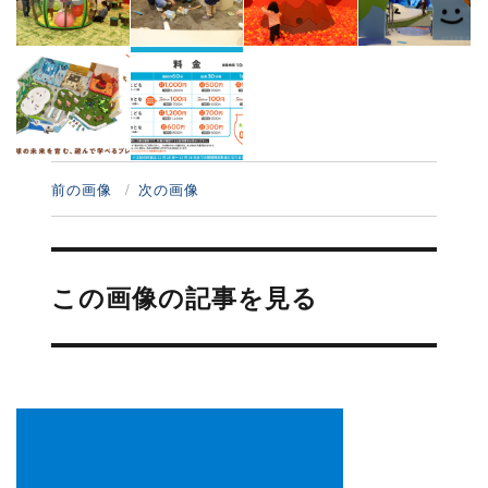
前の画像
次の画像
投
稿
この画像の記事を見る
ナ
ビ
ゲ
ー
シ
ョ
ン