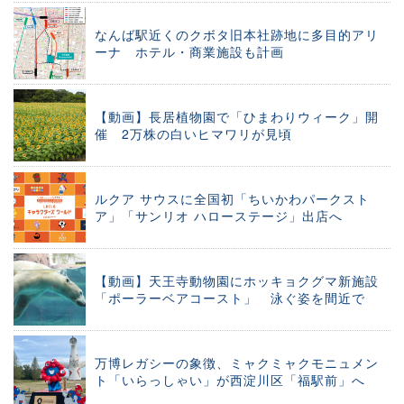
なんば駅近くのクボタ旧本社跡地に多目的アリ
ーナ ホテル・商業施設も計画
【動画】長居植物園で「ひまわりウィーク」開
催 2万株の白いヒマワリが見頃
ルクア サウスに全国初「ちいかわパークスト
ア」「サンリオ ハローステージ」出店へ
【動画】天王寺動物園にホッキョクグマ新施設
「ポーラーベアコースト」 泳ぐ姿を間近で
万博レガシーの象徴、ミャクミャクモニュメン
ト「いらっしゃい」が西淀川区「福駅前」へ