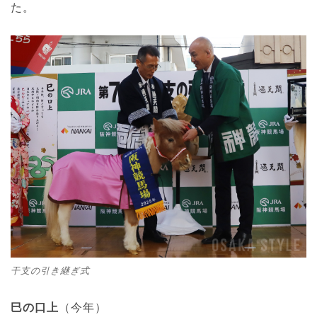
た。
干支の引き継ぎ式
巳の口上
（今年）