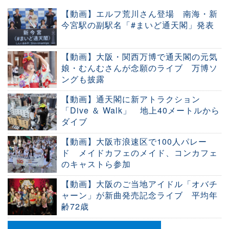
【動画】エルフ荒川さん登場 南海・新
今宮駅の副駅名「#まいど通天閣」発表
【動画】大阪・関西万博で通天閣の元気
娘・むんむさんが念願のライブ 万博ソ
ングも披露
【動画】通天閣に新アトラクション
「Dive ＆ Walk」 地上40メートルから
ダイブ
【動画】大阪市浪速区で100人パレー
ド メイドカフェのメイド、コンカフェ
のキャストら参加
【動画】大阪のご当地アイドル「オバチ
ャーン」が新曲発売記念ライブ 平均年
齢72歳