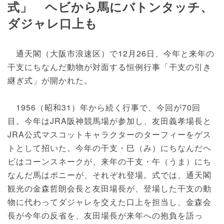
式」 ヘビから馬にバトンタッチ、
ダジャレ口上も
通天閣（大阪市浪速区）で12月26日、今年と来年の
干支にちなんだ動物が対面する恒例行事「干支の引き
継ぎ式」が開かれた。
1956（昭和31）年から続く行事で、今回が70回
目。今年はJRA阪神競馬場が参加し、友田義孝場長と
JRA公式マスコットキャラクターのターフィーをゲス
トとして招いた。今年の干支・巳（み）にちなんだヘ
ビはコーンスネークが、来年の干支・午（うま）にち
なんだ馬はポニーが、それぞれ登場。式では、通天閣
観光の金森哲朗会長と友田場長が、登場した干支の動
物に代わってダジャレを交えた口上を担当し、金森会
長が今年の反省を、友田場長が来年への抱負を語っ