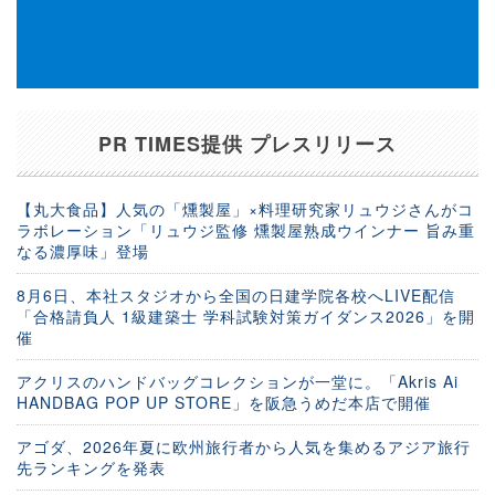
PR TIMES提供 プレスリリース
【丸大食品】人気の「燻製屋」×料理研究家リュウジさんがコ
ラボレーション「リュウジ監修 燻製屋熟成ウインナー 旨み重
なる濃厚味」登場
8月6日、本社スタジオから全国の日建学院各校へLIVE配信
「合格請負人 1級建築士 学科試験対策ガイダンス2026」を開
催
アクリスのハンドバッグコレクションが一堂に。「Akris Ai
HANDBAG POP UP STORE」を阪急うめだ本店で開催
アゴダ、2026年夏に欧州旅行者から人気を集めるアジア旅行
先ランキングを発表