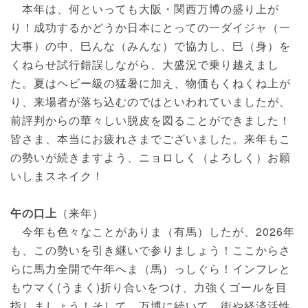
本年は、何といっても大阪・関西万博の盛り上が
り！成功するかどうか日本にとっての一ダイジャ（一
大事）の中、巳んな（みんな）で協力し、巳（身）を
くねらせ試行錯誤しながら、大盛況で乗り越えまし
た。夏はヘビー級の猛暑に加え、物価もくねくね上が
り、来場者が落ち込むのではといわれていましたが、
前評判からの華々しい脱皮を図ることができました！
皆さま、本当にお疲れさまでございました。来年もこ
の勢いが続きますよう、ニョロしく（よろしく）お願
いしまスネイク！
午の口上
（来年）
今年も色々なことがありま（有馬）したが、2026年
も、この勢いを引き継いで参りましょう！ここからさ
らに馬力全開で午年へま（馬）っしぐら！インフレと
もウマく(うまく)折り合いをつけ、力強くゴールを目
指しましょう！そして、万博に続いて、街や経済活性