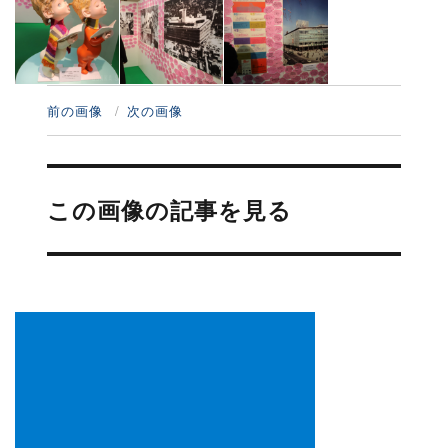
前の画像
次の画像
投
稿
この画像の記事を見る
ナ
ビ
ゲ
ー
シ
ョ
ン