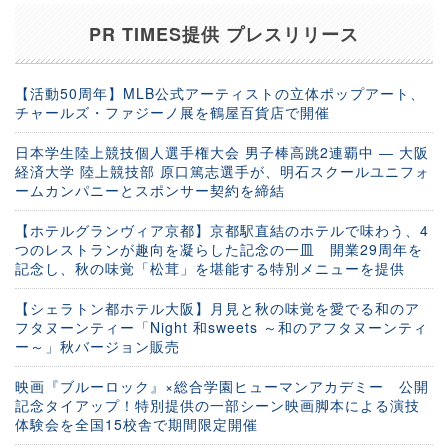
PR TIMES提供 プレスリリース
【活動50周年】MLB公式アーティストの立体ポップアート、
チャールズ・ファジーノ展を鶴屋百貨店で開催
日本学生陸上競技個人選手権大会 男子棒高跳2連覇中 ― 大阪
経済大学 陸上競技部 原口篤志選手が、明石スクールユニフォ
ームカンパニーとスポンサー契約を締結
【ホテルグランヴィア京都】京都駅直結のホテルで味わう、4
つのレストランが趣向を凝らした記念の一皿 開業29周年を
記念し、秋の味覚「松茸」を堪能する特別メニューを提供
【シェラトン都ホテル大阪】月見と秋の味覚を愛でる和のア
フタヌーンティー「Night 和sweets ～和のアフタヌーンティ
ー～」秋バージョン販売
映画『ブルーロック』×総合学園ヒューマンアカデミー 公開
記念タイアップ！特別提供の一部シーン映画脚本による演技
体験会を全国15校舎で期間限定開催