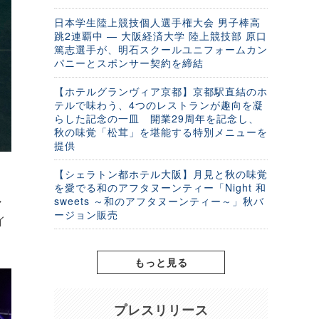
日本学生陸上競技個人選手権大会 男子棒高
跳2連覇中 ― 大阪経済大学 陸上競技部 原口
篤志選手が、明石スクールユニフォームカン
パニーとスポンサー契約を締結
【ホテルグランヴィア京都】京都駅直結のホ
テルで味わう、4つのレストランが趣向を凝
らした記念の一皿 開業29周年を記念し、
秋の味覚「松茸」を堪能する特別メニューを
提供
【シェラトン都ホテル大阪】月見と秋の味覚
を愛でる和のアフタヌーンティー「Night 和
・
sweets ～和のアフタヌーンティー～」秋バ
ージョン販売
イ
もっと見る
プレスリリース