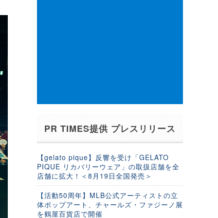
PR TIMES提供 プレスリリース
【gelato pique】反響を受け「GELATO
PIQUE リカバリーウェア」の取扱店舗を全
店舗に拡大！＜8月19日全国発売＞
【活動50周年】MLB公式アーティストの立
体ポップアート、チャールズ・ファジーノ展
を鶴屋百貨店で開催