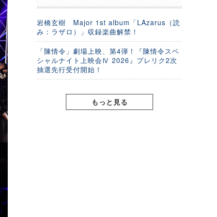
岩橋玄樹 Major 1st album「LAzarus（読
み：ラザロ）」収録楽曲解禁！
「陳情令」劇場上映、第4弾！『陳情令スペ
シャルナイト上映会Ⅳ 2026』プレリク2次
抽選先行受付開始！
もっと見る