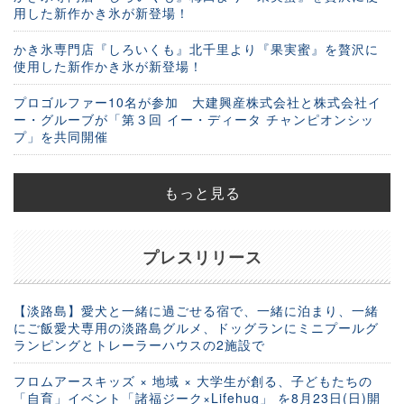
用した新作かき氷が新登場！
かき氷専門店『しろいくも』北千里より『果実蜜』を贅沢に
使用した新作かき氷が新登場！
プロゴルファー10名が参加 大建興産株式会社と株式会社イ
ー・グルーブが「第３回 イー・ディータ チャンピオンシッ
プ」を共同開催
もっと見る
プレスリリース
【淡路島】愛犬と一緒に過ごせる宿で、一緒に泊まり、一緒
にご飯愛犬専用の淡路島グルメ、ドッグランにミニプールグ
ランピングとトレーラーハウスの2施設で
フロムアースキッズ × 地域 × 大学生が創る、子どもたちの
「自育」イベント「諸福ジーク×Lifehug」 を8月23日(日)開