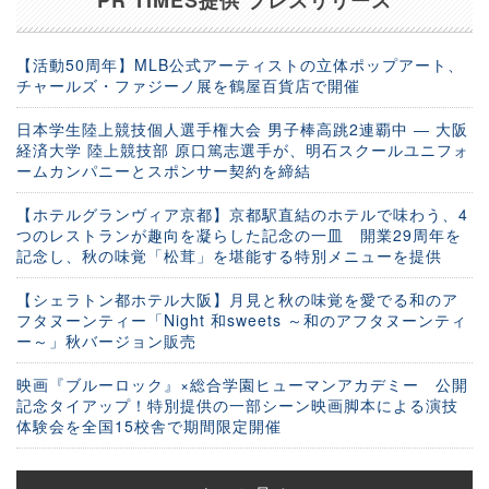
【活動50周年】MLB公式アーティストの立体ポップアート、
チャールズ・ファジーノ展を鶴屋百貨店で開催
日本学生陸上競技個人選手権大会 男子棒高跳2連覇中 ― 大阪
経済大学 陸上競技部 原口篤志選手が、明石スクールユニフォ
ームカンパニーとスポンサー契約を締結
【ホテルグランヴィア京都】京都駅直結のホテルで味わう、4
つのレストランが趣向を凝らした記念の一皿 開業29周年を
記念し、秋の味覚「松茸」を堪能する特別メニューを提供
【シェラトン都ホテル大阪】月見と秋の味覚を愛でる和のア
フタヌーンティー「Night 和sweets ～和のアフタヌーンティ
ー～」秋バージョン販売
映画『ブルーロック』×総合学園ヒューマンアカデミー 公開
記念タイアップ！特別提供の一部シーン映画脚本による演技
体験会を全国15校舎で期間限定開催