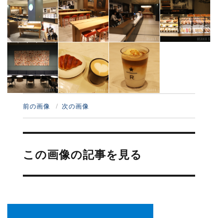
前の画像
次の画像
投
稿
この画像の記事を見る
ナ
ビ
ゲ
ー
シ
ョ
ン