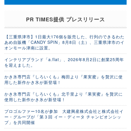
PR TIMES提供 プレスリリース
【三重県津市】1日最大176個を販売した、行列のできるわた
あめ自販機「CANDY SPIN」8月8日（土）、三重県津市のイ
オンモール津南に設置。
インテリアブランド「a.flat」、2026年8月2日に創業25周年
を迎えました。
かき氷専門店『しろいくも』梅田より『果実蜜』を贅沢に使
用した新作かき氷が新登場！
かき氷専門店『しろいくも』北千里より『果実蜜』を贅沢に
使用した新作かき氷が新登場！
プロゴルファー10名が参加 大建興産株式会社と株式会社イ
ー・グルーブが「第３回 イー・ディータ チャンピオンシッ
プ」を共同開催