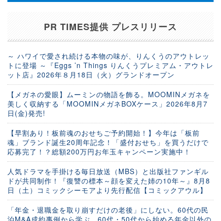
PR TIMES提供 プレスリリース
～ ハワイで愛され続ける本物の味が、りんくうのアウトレッ
トに登場 ～『Eggs ’n Things りんくうプレミアム・アウトレ
ット店』2026年８月18日（火）グランドオープン
【メガネの愛眼】ムーミンの物語を飾る。MOOMINメガネを
美しく収納する「MOOMINメガネBOXケース」2026年8月7
日(金)発売!
【早割あり！板前魂のおせちご予約開始！】今年は「板前
魂」ブランド誕生20周年記念！「盛付おせち」を買うだけで
応募完了！？総額200万円お年玉キャンペーン実施中！
人気ドラマを手掛ける毎日放送（MBS）と出版社ファンギル
ドが共同制作！『復讐の標本～顔を変えた姉の10年～』8月8
日（土）コミックシーモアより先行配信【コミックアウル】
「年金・退職金を取り崩すだけの老後」にしない。60代の民
泊M&A成約事例から学ぶ、60代・50代から始める年金以外の