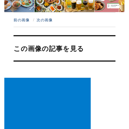
前の画像
次の画像
投
稿
この画像の記事を見る
ナ
ビ
ゲ
ー
シ
ョ
ン