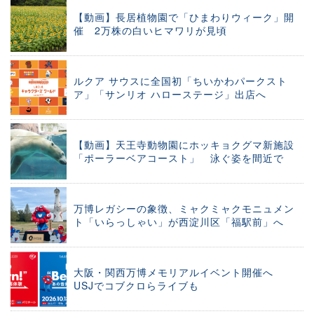
【動画】長居植物園で「ひまわりウィーク」開
催 2万株の白いヒマワリが見頃
ルクア サウスに全国初「ちいかわパークスト
ア」「サンリオ ハローステージ」出店へ
【動画】天王寺動物園にホッキョクグマ新施設
「ポーラーベアコースト」 泳ぐ姿を間近で
万博レガシーの象徴、ミャクミャクモニュメン
ト「いらっしゃい」が西淀川区「福駅前」へ
大阪・関西万博メモリアルイベント開催へ
USJでコブクロらライブも