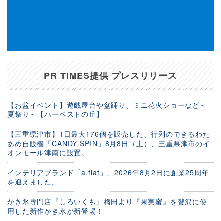
PR TIMES提供 プレスリリース
【お盆イベント】遊戯屋台や盆踊り、ミニ花火ショーなど～
夏祭り～【ハーベストの丘】
【三重県津市】1日最大176個を販売した、行列のできるわた
あめ自販機「CANDY SPIN」8月8日（土）、三重県津市のイ
オンモール津南に設置。
インテリアブランド「a.flat」、2026年8月2日に創業25周年
を迎えました。
かき氷専門店『しろいくも』梅田より『果実蜜』を贅沢に使
用した新作かき氷が新登場！