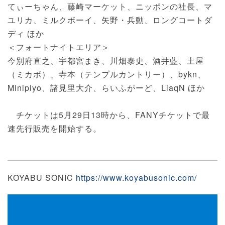
てぃーちゃん、藤崎マーケット、ニッポンの社長、マ
ユリカ、ミルクボーイ、矢野・兵動、ロングコートダ
ディ ほか
＜フォートナイトエリア＞
今別府直之、宇都宮まき、川畑泰史、酒井藍、土屋
（ミカボ）、寺本（テンプルカントリー）、bykn、
Minipiyo、諸見里大介、らいふがーど、LiaqN ほか
チケットは5月29日13時から、FANYチケットで最
速先行販売を開始する。
KOYABU SONIC
https://www.koyabusonic.com/