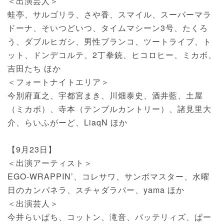
＜出演芸人＞
蛙亭、サルゴリラ、さや香、スマイル、スーパーマラ
ドーナ、そいつどいつ、タイムマシーン3号、たくろ
う、ダブルヒガシ、男性ブランコ、ツートライブ、ト
ット、ドンデコルテ、2丁拳銃、ヒコロヒー、ミカボ、
吉田たち ほか
＜フォートナイトエリア＞
今別府直之、宇都宮まき、川畑泰史、酒井藍、土屋
（ミカボ）、寺本（テンプルカントリー）、諸見里大
介、らいふがーど、LiaqN ほか
【9月23日】
＜出演アーティスト＞
EGO-WRAPPIN’、コレサワ、サンボマスター、水曜
日のカンパネラ、スチャダラパー、yama ほか
＜出演芸人＞
今井らいぱち、コットン、滝音、バッテリィズ、ぱー