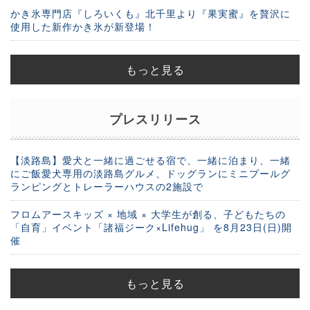
かき氷専門店『しろいくも』北千里より『果実蜜』を贅沢に
使用した新作かき氷が新登場！
もっと見る
プレスリリース
【淡路島】愛犬と一緒に過ごせる宿で、一緒に泊まり、一緒
にご飯愛犬専用の淡路島グルメ、ドッグランにミニプールグ
ランピングとトレーラーハウスの2施設で
フロムアースキッズ × 地域 × 大学生が創る、子どもたちの
「自育」イベント「諸福ジーク×Lifehug」 を8月23日(日)開
催
もっと見る