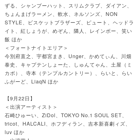
ずる、シャンプーハット、スリムクラブ、ダイアン、
ちょんまげラーメン、軟水、ネルソンズ、NON
STYLE、ビスケットブラザーズ、ピュート、ヘッドラ
イト、紅しょうが、めぞん、隣人、レインボー、笑い
飯 ほか
＜フォートナイトエリア＞
今別府直之、宇都宮まき、Unger、かめてぃん、川畑
泰史、キャプテンしょーた、しゅんてゃん、土屋（ミ
カボ）、寺本（テンプルカントリー）、らいと、らい
ふがーど、LiaqN ほか
【9月22日】
＜出演アーティスト＞
石崎ひゅーい、ZiDol、TOKYO No.1 SOUL SET、
tricot、HALCALI、ホフディラン、吉本新喜劇ィズ、
luv ほか