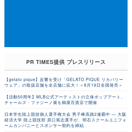
PR TIMES提供 プレスリリース
【gelato pique】反響を受け「GELATO PIQUE リカバリー
ウェア」の取扱店舗を全店舗に拡大！＜8月19日全国発売＞
【活動50周年】MLB公式アーティストの立体ポップアート、
チャールズ・ファジーノ展を鶴屋百貨店で開催
日本学生陸上競技個人選手権大会 男子棒高跳2連覇中 ― 大阪
経済大学 陸上競技部 原口篤志選手が、明石スクールユニフォ
ームカンパニーとスポンサー契約を締結