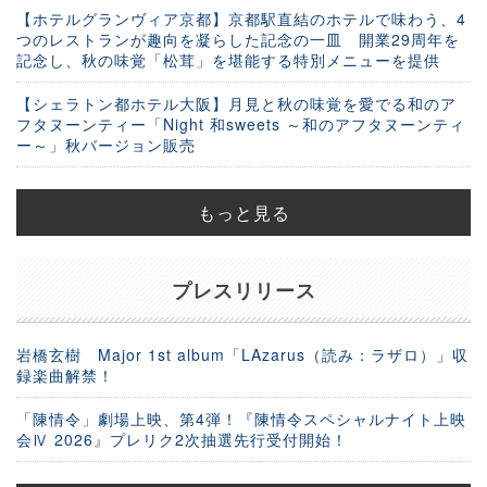
【ホテルグランヴィア京都】京都駅直結のホテルで味わう、4
つのレストランが趣向を凝らした記念の一皿 開業29周年を
記念し、秋の味覚「松茸」を堪能する特別メニューを提供
【シェラトン都ホテル大阪】月見と秋の味覚を愛でる和のア
フタヌーンティー「Night 和sweets ～和のアフタヌーンティ
ー～」秋バージョン販売
もっと見る
プレスリリース
岩橋玄樹 Major 1st album「LAzarus（読み：ラザロ）」収
録楽曲解禁！
「陳情令」劇場上映、第4弾！『陳情令スペシャルナイト上映
会Ⅳ 2026』プレリク2次抽選先行受付開始！