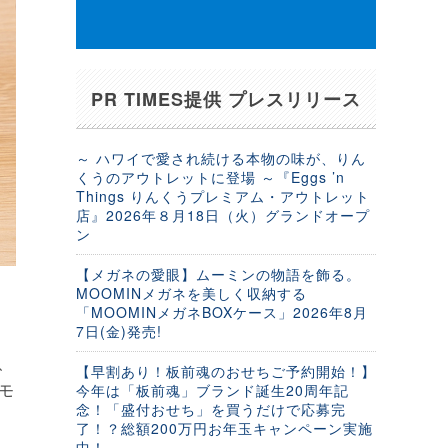
PR TIMES提供 プレスリリース
～ ハワイで愛され続ける本物の味が、りん
くうのアウトレットに登場 ～『Eggs ’n
Things りんくうプレミアム・アウトレット
店』2026年８月18日（火）グランドオープ
ン
【メガネの愛眼】ムーミンの物語を飾る。
MOOMINメガネを美しく収納する
「MOOMINメガネBOXケース」2026年8月
7日(金)発売!
タ
、
【早割あり！板前魂のおせちご予約開始！】
モ
今年は「板前魂」ブランド誕生20周年記
念！「盛付おせち」を買うだけで応募完
了！？総額200万円お年玉キャンペーン実施
中！