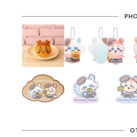
PHO
O