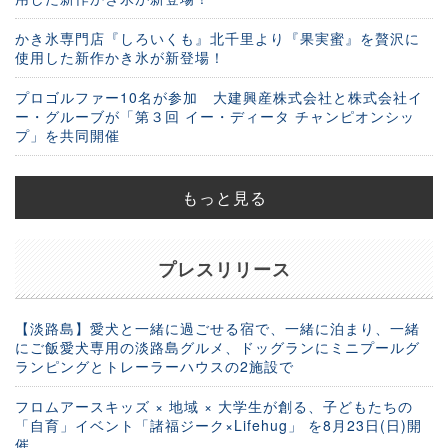
かき氷専門店『しろいくも』北千里より『果実蜜』を贅沢に
使用した新作かき氷が新登場！
プロゴルファー10名が参加 大建興産株式会社と株式会社イ
ー・グルーブが「第３回 イー・ディータ チャンピオンシッ
プ」を共同開催
もっと見る
プレスリリース
【淡路島】愛犬と一緒に過ごせる宿で、一緒に泊まり、一緒
にご飯愛犬専用の淡路島グルメ、ドッグランにミニプールグ
ランピングとトレーラーハウスの2施設で
フロムアースキッズ × 地域 × 大学生が創る、子どもたちの
「自育」イベント「諸福ジーク×Lifehug」 を8月23日(日)開
催