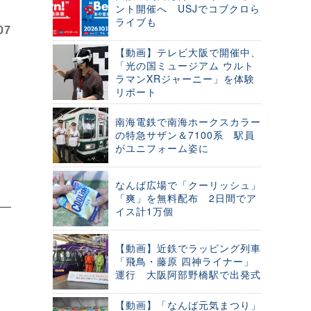
ント開催へ USJでコブクロら
ライブも
07
【動画】テレビ大阪で開催中、
「光の国ミュージアム ウルト
ラマンXRジャーニー」を体験
リポート
南海電鉄で南海ホークスカラー
の特急サザン＆7100系 駅員
がユニフォーム姿に
なんば広場で「クーリッシュ」
「爽」を無料配布 2日間でア
イス計1万個
【動画】近鉄でラッピング列車
「飛鳥・藤原 四神ライナー」
運行 大阪阿部野橋駅で出発式
【動画】「なんば元気まつり」