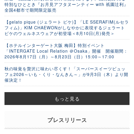
特別なひととき『お月見アフタヌーンティー with 祇園辻利』
全国4都市で期間限定販売
【gelato pique (ジェラート ピケ)】「LE SSERAFIM(ルセラ
フィム)」KIM CHAEWONがしなやかに表現するジェラート
ピケのウェルネスウェアが初登場＜8月10日(月)発売＞
【ホテルインターゲート大阪 梅田】特別イベント
「INTERGATE Local Relation ＠Osaka」開催 開催期間：
2026年8月17日（月）～8月23日（日）15:00～17:00
秋の味覚を贅沢に味わい尽くす！「スーパースイーツビュッ
フェ2026～いも・くり・なんきん～」が9月3日（木）より開
催決定！
もっと見る
プレスリリース