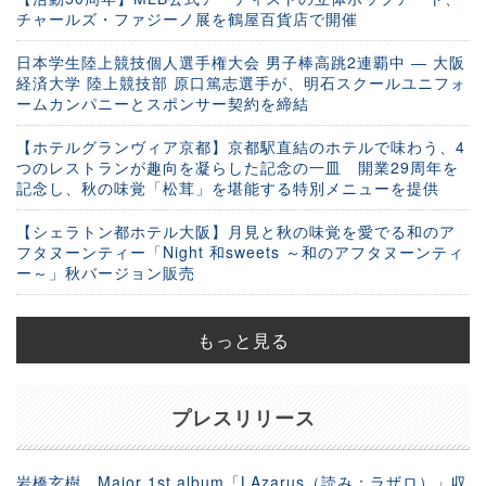
チャールズ・ファジーノ展を鶴屋百貨店で開催
日本学生陸上競技個人選手権大会 男子棒高跳2連覇中 ― 大阪
経済大学 陸上競技部 原口篤志選手が、明石スクールユニフォ
ームカンパニーとスポンサー契約を締結
【ホテルグランヴィア京都】京都駅直結のホテルで味わう、4
つのレストランが趣向を凝らした記念の一皿 開業29周年を
記念し、秋の味覚「松茸」を堪能する特別メニューを提供
【シェラトン都ホテル大阪】月見と秋の味覚を愛でる和のア
フタヌーンティー「Night 和sweets ～和のアフタヌーンティ
ー～」秋バージョン販売
もっと見る
プレスリリース
岩橋玄樹 Major 1st album「LAzarus（読み：ラザロ）」収