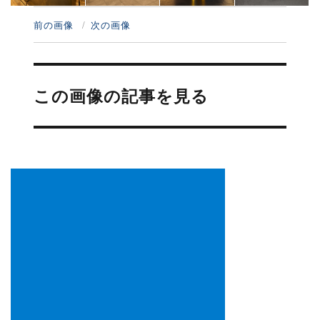
前の画像
次の画像
投
稿
この画像の記事を見る
ナ
ビ
ゲ
ー
シ
ョ
ン