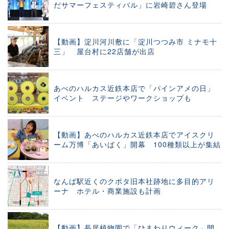
だサマーフェスティバル」に岩崎碧さん登場
【動画】淀川河川敷に「淀川つつみ市 ミナモ十
三」 屋台村に22店舗が出店
あべのハルカス近鉄本店で「パインアメの日」
イベント ステージやワークショップも
【動画】あべのハルカス近鉄本店でアイスクリ
ーム万博「あいぱく」開幕 100種類以上が集結
なんば駅近くのクボタ旧本社跡地に多目的アリ
ーナ ホテル・商業施設も計画
【動画】長居植物園で「ひまわりウィーク」開