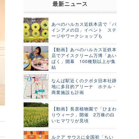
最新ニュース
あべのハルカス近鉄本店で「パ
インアメの日」イベント ステ
ージやワークショップも
【動画】あべのハルカス近鉄本
店でアイスクリーム万博「あい
ぱく」開幕 100種類以上が集
結
なんば駅近くのクボタ旧本社跡
地に多目的アリーナ ホテル・
商業施設も計画
【動画】長居植物園で「ひまわ
りウィーク」開催 2万株の白
いヒマワリが見頃
ルクア サウスに全国初「ちい