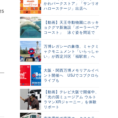
かわパークストア」「サンリオ
ハローステージ」出店へ
25
【動画】天王寺動物園にホッキ
ョクグマ新施設「ポーラーベア
コースト」 泳ぐ姿を間近で
万博レガシーの象徴、ミャクミ
ャクモニュメント「いらっしゃ
い」が西淀川区「福駅前」へ
大阪・関西万博メモリアルイベ
ント開催へ USJでコブクロら
ライブも
【動画】テレビ大阪で開催中、
「光の国ミュージアム ウルト
ラマンXRジャーニー」を体験
リポート